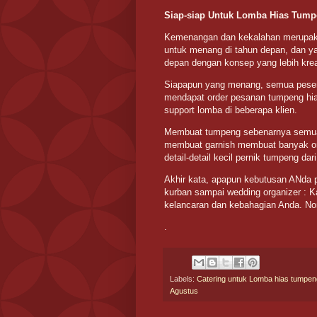
Siap-siap Untuk Lomba Hias Tum
Kemenangan dan kekalahan merupaka
untuk menang di tahun depan, dan y
depan dengan konsep yang lebih kre
Siapapun yang menang, semua peser
mendapat order pesanan tumpeng hias
support lomba di beberapa klien.
Membuat tumpeng sebenarnya semua o
membuat garnish membuat banyak ora
detail-detail kecil pernik tumpeng d
Akhir kata, apapun kebutusan ANda p
kurban sampai wedding organizer : K
kelancaran dan kebahagian Anda. N
.
Labels:
Catering untuk Lomba hias tumpe
Agustus