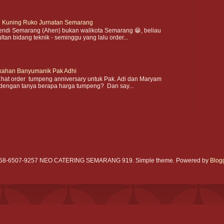
 Kuning Ruko Jurnatan Semarang
ndi Semarang (Ahen) bukan walikota Semarang 😁, beliau
an bidang teknik - seminggu yang lalu order...
kahan Banyumanik Pak Adhi
hat order tumpeng anniversary untuk Pak. Adi dan Maryam
dengan tanya berapa harga tumpeng? Dan say...
58-6507-9257 NEO CATERING SEMARANG 919. Simple theme. Powered by
Blog