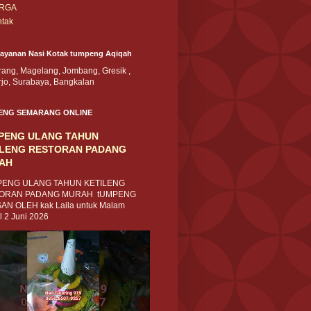
RGA
tak
Layanan Nasi Kotak tumpeng Aqiqah
ang, Magelang, Jombang, Gresik ,
rjo, Surabaya, Bangkalan
ENG SEMARANG ONLINE
PENG ULANG TAHUN
ILENG RESTORAN PADANG
AH
ENG ULANG TAHUN KETILENG
ORAN PADANG MURAH tUMPENG
AN OLEH kak Laila untuk Malam
l 2 Juni 2026