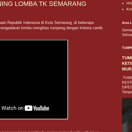
NING LOMBA TK SEMARANG
HA
Kon
an Republik Indonesia di Kota Semarang, di beberapa
Area 
ngadakan lomba menghias tumpeng dengan kriteria cantik
Semar
Sidoa
TUMP
TUM
KET
MUR
TUMP
REST
DIPES
Tanga