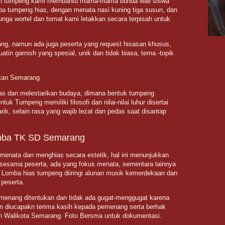
dan tumpeng kami membantu mama-mama bunda wali siswa
 tumpeng hias, dengan menata nasi kuning tiga susun, dan
unga wortel dan tomat kami letakkan secara terpisah untuk
ng, namun ada juga peserta yang request hisasan khusus,
in garnish yang spesial, unik dan tidak biasa, tema -topik
atan Semarang
tas dan melestarikan budaya, dimana bentuk tumpeng
tuk Tumpeng memiliki filosofi dan nilai-nilai luhur disertai
rik, selain rasa yang wajib lezat dan pedas saat disantap
mba TK SD Semarang
menata dan menghias secara estetik, hal ini menunjukkan
 sesama peserta, ada yang fokus menata, sementara lainnya
. Lomba hias tumpeng diiringi alunan musik kemerdekaan dan
 peserta.
emenang ditentukan dan tidak ada gugat-menggugat karena
dan diucapakn terima kasih kepada pemenang serta berhak
h Walikota Semarang. Foto Bersma untuk dokumentasi.