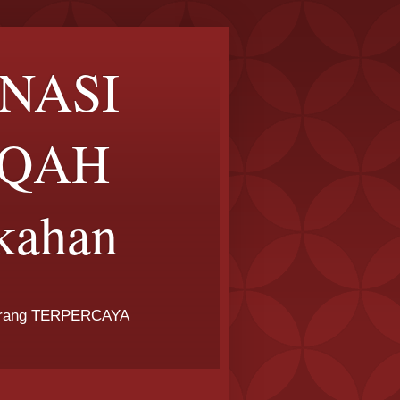
 NASI
IQAH
kahan
arang TERPERCAYA