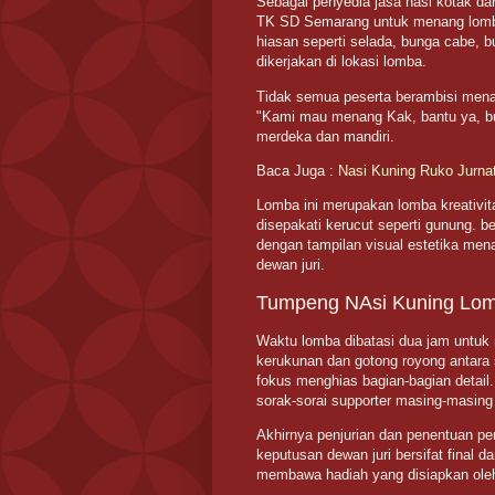
Sebagai penyedia jasa nasi kotak 
TK SD Semarang untuk menang lomba
hiasan seperti selada, bunga cabe, b
dikerjakan di lokasi lomba.
Tidak semua peserta berambisi mena
"Kami mau menang Kak, bantu ya, buat
merdeka dan mandiri.
Baca Juga :
Nasi Kuning Ruko Jurn
Lomba ini merupakan lomba kreativi
disepakati kerucut seperti gunung. ben
dengan tampilan visual estetika mena
dewan juri.
Tumpeng NAsi Kuning Lo
Waktu lomba dibatasi dua jam untuk 
kerukunan dan gotong royong antara
fokus menghias bagian-bagian detail
sorak-sorai supporter masing-masing
Akhirnya penjurian dan penentuan p
keputusan dewan juri bersifat final 
membawa hadiah yang disiapkan ole