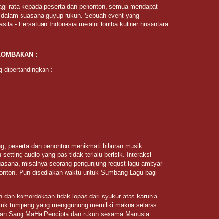
gi rata kepada peserta dan penonton, semua mendapat
dalam suasana guyup rukun. Sebuah event yang
ila - Persatuan Indonesia melalui lomba kuliner nusantara.
LOMBAKAN :
 dipertandingkan :
, peserta dan penonton menikmati hiburan musik
setting audio yang pas tidak terlalu berisik. Interaksi
asana, misalnya seorang pengunjung requst lagu ambyar
nonton. Pun disediakan waktu untuk Sumbang Lagu bagi
 dan kemerdekaan tidak lepas dari syukur atas karunia
tuk tumpeng yang menggunung memiliki makna selaras
engan Sang MaHa Pencipta dan rukun sesama Manusia.