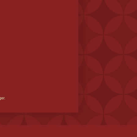
ger
.