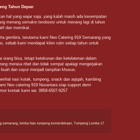
peng Tahun Depan
n hal yang wajar saja, yang kalah masih ada kesempatan
ang menang semakin terobsesi untuk menang lagi di tahun
atif dan memikat.
ta gembira, terutama kami Neo Catering 919 Semarang yang
, sebab kami mendapat klien rutin setiap tahun untuk
rang bisa, tetapi ketekunan dan ketelatenan dalam
ng merasa ribet dan tidak sempat apalagi mengerjakan
ari buah dan sayur menjadi tampilan khusus.
erihal nasi kotak, tumpeng, snack dan aqiqah, kambing
ami Neo catering 919 Nusantara siap support demi
omor kontak kami wa 0858-6507-9257
ng semarang
,
lomba hias tumpeng kemerdekaan
,
Tumpeng Lomba 17