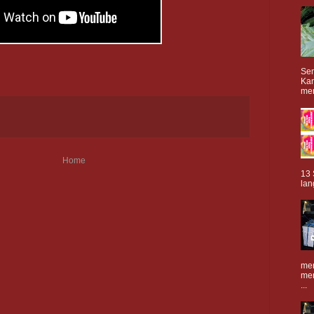
Sem
Ka
men
Home
13 
lan
men
mem
...