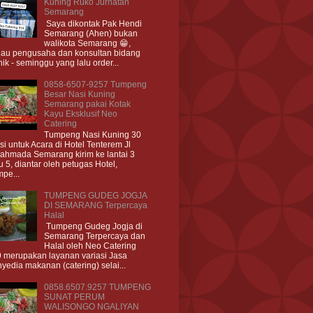
Kuning Ruko Jurnatan
Semarang
Saya dikontak Pak Hendi
Semarang (Ahen) bukan
walikota Semarang 😁,
iau pengusaha dan konsultan bidang
nik - seminggu yang lalu order...
0858-6507-9257 Tumpeng
Besar Nasi Kuning
Semarang pakai Kotak
Kayu Eksklusif Neo
Catering
Tumpeng Nasi Kuning 30
si untuk Acara di Hotel Tenterem Jl
ahmada Semarang kirim ke lantai 3
u 5, diantar oleh petugas Hotel,
pe...
TUMPENG GUDEG JOGJA
DI SEMARANG Terpercaya
Halal
Tumpeng Gudeg Jogja di
Semarang Terpercaya dan
Halal oleh Neo Catering
 merupakan layanan variasi Jasa
yedia makanan (catering) selai...
0858.6507.9257 TUMPENG
SUNAT PERUM
WALISONGO NGALIYAN