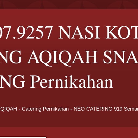
07.9257 NASI KO
NG AQIQAH SN
G Pernikahan
QIQAH - Catering Pernikahan - NEO CATERING 919 Sem