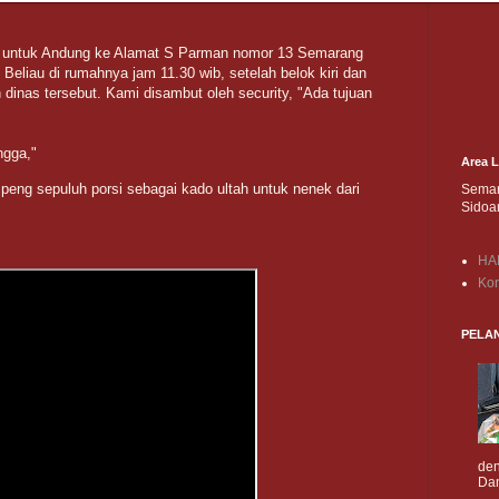
 untuk Andung ke Alamat S Parman nomor 13 Semarang
Beliau di rumahnya jam 11.30 wib, setelah belok kiri dan
 dinas tersebut. Kami disambut oleh security, "Ada tujuan
ngga,"
Area 
umpeng sepuluh porsi sebagai kado ultah untuk nenek dari
Semar
Sidoa
HA
Kon
PELA
den
Dan