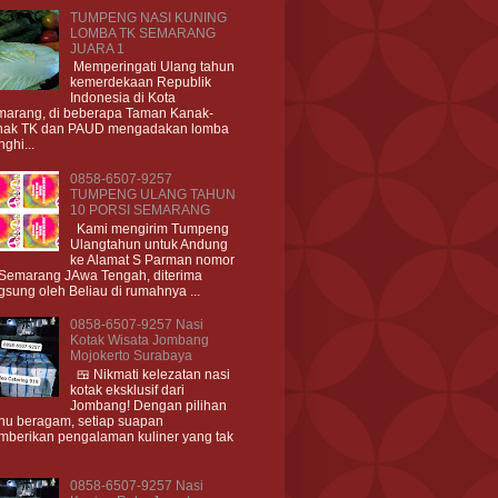
TUMPENG NASI KUNING
LOMBA TK SEMARANG
JUARA 1
Memperingati Ulang tahun
kemerdekaan Republik
Indonesia di Kota
arang, di beberapa Taman Kanak-
nak TK dan PAUD mengadakan lomba
ghi...
0858-6507-9257
TUMPENG ULANG TAHUN
10 PORSI SEMARANG
Kami mengirim Tumpeng
Ulangtahun untuk Andung
ke Alamat S Parman nomor
Semarang JAwa Tengah, diterima
gsung oleh Beliau di rumahnya ...
0858-6507-9257 Nasi
Kotak Wisata Jombang
Mojokerto Surabaya
🍱 Nikmati kelezatan nasi
kotak eksklusif dari
Jombang! Dengan pilihan
u beragam, setiap suapan
berikan pengalaman kuliner yang tak
0858-6507-9257 Nasi