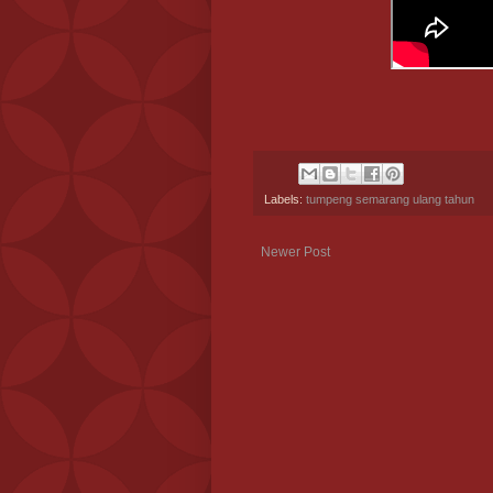
Labels:
tumpeng semarang ulang tahun
Newer Post