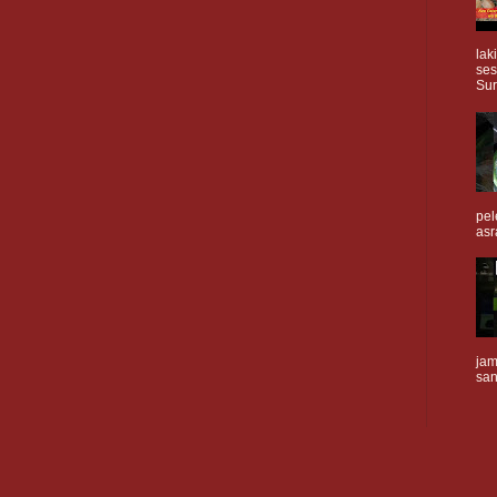
lak
ses
Sur
pel
asr
jam
san