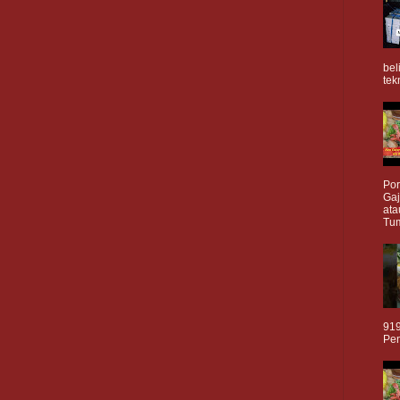
bel
tek
Por
Gaj
ata
Tum
919
Pen